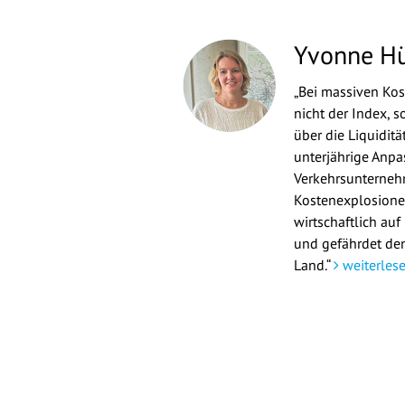
Yvonne H
„Bei massiven Kos
nicht der Index, 
über die Liquidit
unterjährige Anp
Verkehrsunterne
Kostenexplosionen
wirtschaftlich auf
und gefährdet den
Land.“
weiterles