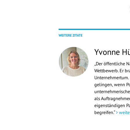
WEITERE ZITATE
Yvonne H
„Der öffentliche 
Wettbewerb. Er br
Unternehmertum. 
gelingen, wenn Po
unternehmerischen
als Auftragnehmer
eigenständigen P
begreifen.“
weite