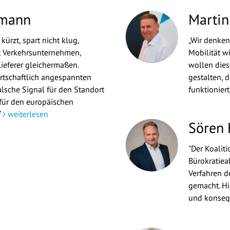
tmann
Martin
kürzt, spart nicht klug,
„Wir denken
 Verkehrsunternehmen,
Mobilität w
lieferer gleichermaßen.
wollen dies
irtschaftlich angespannten
gestalten, d
alsche Signal für den Standort
funktioniert
für den europäischen
“
weiterlesen
Sören
"Der Koalit
Bürokratie
Verfahren d
gemacht. Hi
und konseq