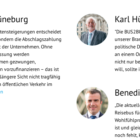
üneburg
Karl H
tensteigerungen entscheidet
"Die BUS2BU
sondern die Abschlagszahlung
unserer Bra
ät der Unternehmen. Ohne
politische 
assung werden
an einem Or
hmen gezwungen,
nicht nur b
 vorzufinanzieren – das ist
will, sollte 
 längere Sicht nicht tragfähig
 öffentlichen Verkehr im
Benedi
en
„Die aktuel
Reisebus für
Wohlfühlpro
ist und glei
noch fehlt, 