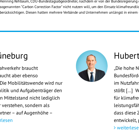
Henning Rehbaum, CDU-Bundestagsabgeordneter, nachdem er von der Bundesregierung die
sogenannten "Carbon Correction Factor" nicht nutzen will, um den Einsatz klimafreundli
berücksichtigen. Diesen hatten mehrere Verbände und Unternehmen unlängst in einem of
üneburg
Hubert
Nahverkehr braucht
„Die hohe N
aucht aber ebenso
Bundesförde
Die Mobilitätswende wird nur
im Nutzfahr
litik und Aufgabenträger den
stößt […] Wa
 Mittelstand nicht lediglich
für klimafr
 verstehen, sondern als
leistungsfä
artner – auf Augenhöhe –
dass diese 
rlesen
entwickelt, 
weiterlese