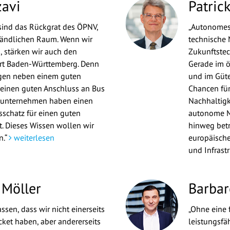
zavi
Patric
sind das Rückgrat des ÖPNV,
„Autonomes 
ländlichen Raum. Wenn wir
technische 
 stärken wir auch den
Zukunftstec
ort Baden-Württemberg. Denn
Gerade im ö
ngen neben einem guten
und im Güte
 einen guten Anschluss an Bus
Chancen für 
sunternehmen haben einen
Nachhaltigk
schatz für einen guten
autonome M
t. Dieses Wissen wollen wir
hinweg betr
n.“
weiterlesen
europäische
und Infrast
 Möller
Barbar
sen, dass wir nicht einerseits
„Ohne eine
cket haben, aber andererseits
leistungsfäh