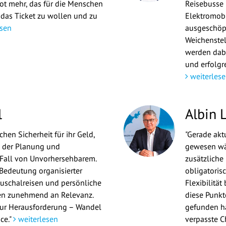
t mehr, das für die Menschen
Reisebusse 
 das Ticket zu wollen und zu
Elektromobi
sen
ausgeschöpf
Weichenste
werden dabe
und erfolgre
weiterlese
l
Albin L
hen Sicherheit für ihr Geld,
"Gerade aktu
ei der Planung und
gewesen wär
 Fall von Unvorhersehbarem.
zusätzliche
Bedeutung organisierter
obligatoris
uschalreisen und persönliche
Flexibilität
n zunehmend an Relevanz.
diese Punkt
nur Herausforderung – Wandel
gefunden ha
ce."
weiterlesen
verpasste C