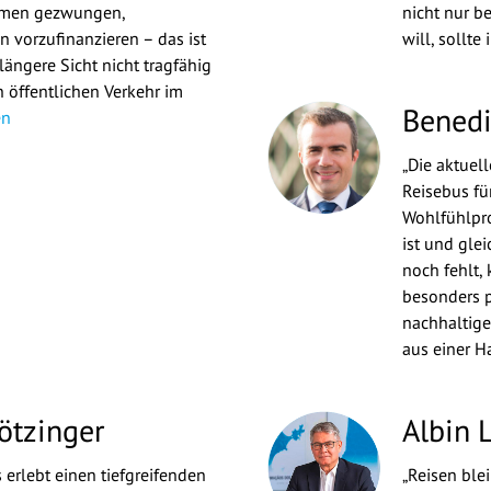
hmen gezwungen,
nicht nur b
 vorzufinanzieren – das ist
will, sollte 
 längere Sicht nicht tragfähig
 öffentlichen Verkehr im
Benedi
en
„Die aktuel
Reisebus für
Wohlfühlpro
ist und glei
noch fehlt, 
besonders p
nachhaltige
aus einer H
ötzinger
Albin L
 erlebt einen tiefgreifenden
„Reisen blei