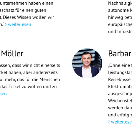
sunternehmen haben einen
Nachhaltigk
schatz für einen guten
autonome M
t. Dieses Wissen wollen wir
hinweg betr
n.“
weiterlesen
europäische
und Infrast
 Möller
Barbar
sen, dass wir nicht einerseits
„Ohne eine
cket haben, aber andererseits
leistungsfäh
t mehr, das für die Menschen
Reisebusse 
 das Ticket zu wollen und zu
Elektromobi
sen
ausgeschöpf
Weichenste
werden dabe
und erfolgre
weiterlese