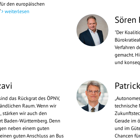
für den europäischen
“
weiterlesen
Sören
"Der Koalit
Bürokratie
Verfahren d
gemacht. Hi
und konseq
zavi
Patric
sind das Rückgrat des ÖPNV,
„Autonomes 
ländlichen Raum. Wenn wir
technische 
 stärken wir auch den
Zukunftstec
ort Baden-Württemberg. Denn
Gerade im ö
ngen neben einem guten
und im Güte
 einen guten Anschluss an Bus
Chancen für 