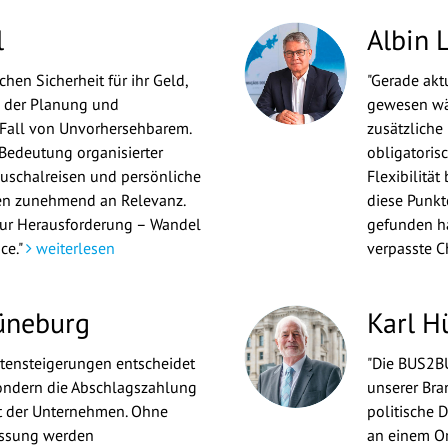
l
Albin L
hen Sicherheit für ihr Geld,
"Gerade aktu
ei der Planung und
gewesen wär
 Fall von Unvorhersehbarem.
zusätzliche
Bedeutung organisierter
obligatoris
uschalreisen und persönliche
Flexibilität
n zunehmend an Relevanz.
diese Punkt
nur Herausforderung – Wandel
gefunden ha
ce."
weiterlesen
verpasste C
üneburg
Karl H
tensteigerungen entscheidet
"Die BUS2BU
sondern die Abschlagszahlung
unserer Bra
ät der Unternehmen. Ohne
politische 
assung werden
an einem Or