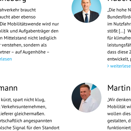
Nahverkehr braucht
„Die hohe N
aucht aber ebenso
Bundesförde
Die Mobilitätswende wird nur
im Nutzfahr
litik und Aufgabenträger den
stößt […] Wa
 Mittelstand nicht lediglich
für klimafr
 verstehen, sondern als
leistungsfä
artner – auf Augenhöhe –
dass diese 
rlesen
entwickelt, 
weiterlese
tmann
Martin
kürzt, spart nicht klug,
„Wir denken
 Verkehrsunternehmen,
Mobilität w
lieferer gleichermaßen.
wollen dies
irtschaftlich angespannten
gestalten, d
alsche Signal für den Standort
funktioniert