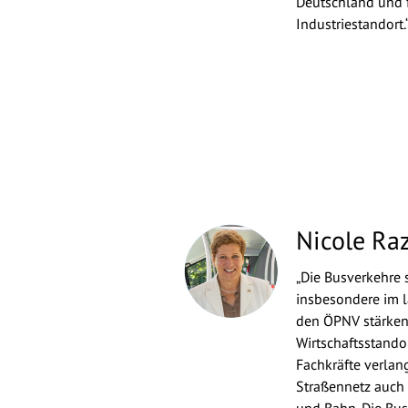
Deutschland und 
Industriestandort.
Nicole Ra
„Die Busverkehre 
insbesondere im 
den ÖPNV stärken,
Wirtschaftsstand
Fachkräfte verla
Straßennetz auch