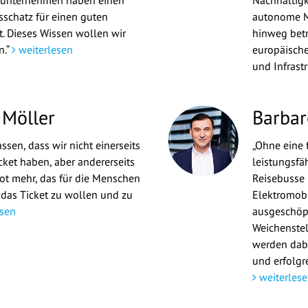
sunternehmen haben einen
Nachhaltigk
schatz für einen guten
autonome M
t. Dieses Wissen wollen wir
hinweg betr
n.“
weiterlesen
europäische
und Infrast
 Möller
Barbar
sen, dass wir nicht einerseits
„Ohne eine
cket haben, aber andererseits
leistungsfäh
t mehr, das für die Menschen
Reisebusse 
 das Ticket zu wollen und zu
Elektromobi
sen
ausgeschöpf
Weichenste
werden dabe
und erfolgre
weiterlese