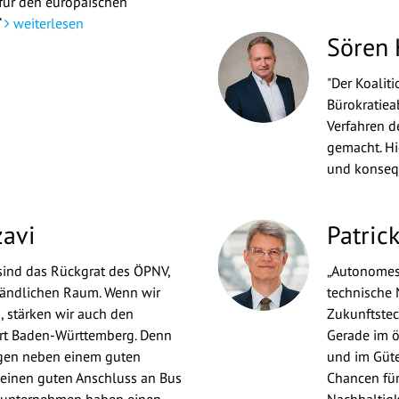
für den europäischen
“
weiterlesen
Sören
"Der Koalit
Bürokratie
Verfahren d
gemacht. Hi
und konseq
zavi
Patric
sind das Rückgrat des ÖPNV,
„Autonomes 
ländlichen Raum. Wenn wir
technische 
 stärken wir auch den
Zukunftstec
ort Baden-Württemberg. Denn
Gerade im ö
ngen neben einem guten
und im Güte
 einen guten Anschluss an Bus
Chancen für 