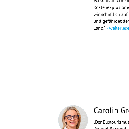
Verkehrsunterne
Kostenexplosionen
wirtschaftlich auf
und gefährdet den
Land.“
weiterles
Carolin Gr
„Der Bustourismus
Wandel. Er stand i