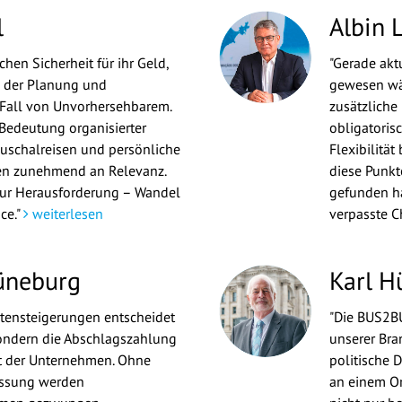
l
Albin L
hen Sicherheit für ihr Geld,
"Gerade aktu
ei der Planung und
gewesen wär
 Fall von Unvorhersehbarem.
zusätzliche
Bedeutung organisierter
obligatoris
uschalreisen und persönliche
Flexibilität
n zunehmend an Relevanz.
diese Punkt
nur Herausforderung – Wandel
gefunden ha
ce."
weiterlesen
verpasste C
üneburg
Karl H
tensteigerungen entscheidet
"Die BUS2BU
sondern die Abschlagszahlung
unserer Bra
ät der Unternehmen. Ohne
politische 
assung werden
an einem Or