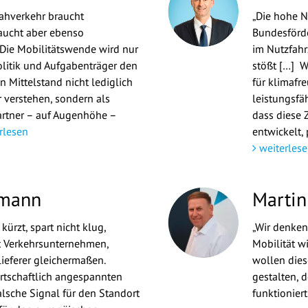
Nahverkehr braucht
„Die hohe N
aucht aber ebenso
Bundesförde
Die Mobilitätswende wird nur
im Nutzfahr
litik und Aufgabenträger den
stößt […] Wa
 Mittelstand nicht lediglich
für klimafr
 verstehen, sondern als
leistungsfä
artner – auf Augenhöhe –
dass diese 
rlesen
entwickelt, 
weiterlese
tmann
Martin
kürzt, spart nicht klug,
„Wir denken
 Verkehrsunternehmen,
Mobilität w
lieferer gleichermaßen.
wollen dies
irtschaftlich angespannten
gestalten, d
alsche Signal für den Standort
funktioniert