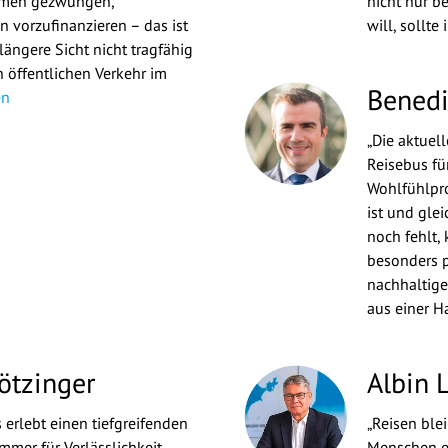
hmen gezwungen,
nicht nur b
 vorzufinanzieren – das ist
will, sollte 
 längere Sicht nicht tragfähig
 öffentlichen Verkehr im
Benedi
en
„Die aktuel
Reisebus für
Wohlfühlpro
ist und glei
noch fehlt, 
besonders p
nachhaltige
aus einer H
ötzinger
Albin L
 erlebt einen tiefgreifenden
„Reisen blei
mmer für Verlässlichkeit,
Menschen ei