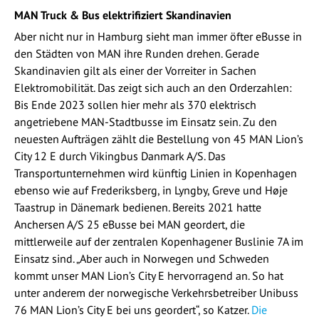
MAN Truck & Bus elektrifiziert Skandinavien
Aber nicht nur in Hamburg sieht man immer öfter eBusse in
den Städten von MAN ihre Runden drehen. Gerade
Skandinavien gilt als einer der Vorreiter in Sachen
Elektromobilität. Das zeigt sich auch an den Orderzahlen:
Bis Ende 2023 sollen hier mehr als 370 elektrisch
angetriebene MAN-Stadtbusse im Einsatz sein. Zu den
neuesten Aufträgen zählt die Bestellung von 45 MAN Lion’s
City 12 E durch Vikingbus Danmark A/S. Das
Transportunternehmen wird künftig Linien in Kopenhagen
ebenso wie auf Frederiksberg, in Lyngby, Greve und Høje
Taastrup in Dänemark bedienen. Bereits 2021 hatte
Anchersen A/S 25 eBusse bei MAN geordert, die
mittlerweile auf der zentralen Kopenhagener Buslinie 7A im
Einsatz sind. „Aber auch in Norwegen und Schweden
kommt unser MAN Lion’s City E hervorragend an. So hat
unter anderem der norwegische Verkehrsbetreiber Unibuss
76 MAN Lion’s City E bei uns geordert“, so Katzer.
Die