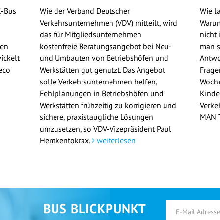
K-Bus
Wie der Verband Deutscher
Wie l
Verkehrsunternehmen (VDV) mitteilt, wird
Warum
das für Mitgliedsunternehmen
nicht
gen
kostenfreie Beratungsangebot bei Neu-
man si
ickelt
und Umbauten von Betriebshöfen und
Antwo
eco
Werkstätten gut genutzt. Das Angebot
Frage
solle Verkehrsunternehmen helfen,
Woche
Fehlplanungen in Betriebshöfen und
Kinde
Werkstätten frühzeitig zu korrigieren und
Verke
sichere, praxistaugliche Lösungen
MAN T
umzusetzen, so VDV-Vizepräsident Paul
Hemkentokrax.
weiterlesen
BUS BLICKPUNKT