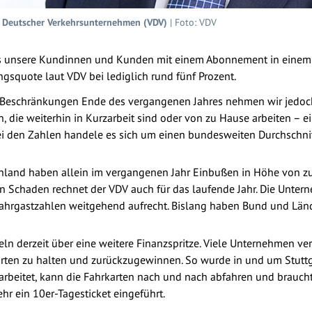
s Deutscher Verkehrsunternehmen (VDV)
| Foto: VDV
s unsere Kundinnen und Kunden mit einem Abonnement in einem 
gsquote laut VDV bei lediglich rund fünf Prozent.
en Beschränkungen Ende des vergangenen Jahres nehmen wir jed
, die weiterhin in Kurzarbeit sind oder von zu Hause arbeiten 
 Bei den Zahlen handele es sich um einen bundesweiten Durchschni
hland haben allein im vergangenen Jahr Einbußen in Höhe von z
n Schaden rechnet der VDV auch für das laufende Jahr. Die Unte
ahrgastzahlen weitgehend aufrecht. Bislang haben Bund und Länd
 derzeit über eine weitere Finanzspritze. Viele Unternehmen ve
ten zu halten und zurückzugewinnen. So wurde in und um Stuttgar
rbeitet, kann die Fahrkarten nach und nach abfahren und braucht
r ein 10er-Tagesticket eingeführt.