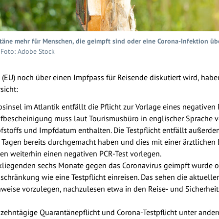
ntäne mehr für Menschen, die geimpft sind oder eine Corona-Infektion üb
 Foto: Adobe Stock
EU) noch über einen Impfpass für Reisende diskutiert wird, habe
sicht:
bsinsel im Atlantik entfällt die Pflicht zur Vorlage eines negativen 
mpfbescheinigung muss laut Tourismusbüro in englischer Sprache 
stoffs und Impfdatum enthalten. Die Testpflicht entfällt außerde
 Tagen bereits durchgemacht haben und dies mit einer ärztlichen
en weiterhin einen negativen PCR-Test vorlegen.
ckliegenden sechs Monate gegen das Coronavirus geimpft wurde 
nschränkung wie eine Testpflicht einreisen. Das sehen die aktuell
chweise vorzulegen, nachzulesen etwa in den Reise- und Sicherhe
 zehntägige Quarantänepflicht und Corona-Testpflicht unter ander