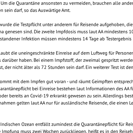
 Um die Quarantäne ansonsten zu vermeiden, brauchen alle ander
en sein darf, so das Auswärtige Amt.
wurde die Testpflicht unter anderem für Reisende aufgehoben, die
 genesen sind. Die zweite Impfdosis muss laut AA mindestens 1
rstandener Infektion müssen mindestens 14 Tage ab Testergebnis bi
aubt die uneingeschränkte Einreise auf dem Luftweg für Personen
darüber haben. Bei einem Impfstoff, der zweimal gespritzt werden
 der nicht älter als 72 Stunden sein darf. Ein weiterer Test ist de
ommt mit dem Impfen gut voran - und räumt Geimpften entspreche
rantänepflicht bei Einreise bestehen laut Informationen des AA f
der bereits an Covid-19 erkrankt gewesen zu sein. Allerdings best
snahmen gelten laut AA nur für ausländische Reisende, die einen L
 Indischen Ozean entfällt zumindest die Quarantänepflicht für Rei
Impfung muss zwei Wochen zurückliegen, heißt es in den Reisehin