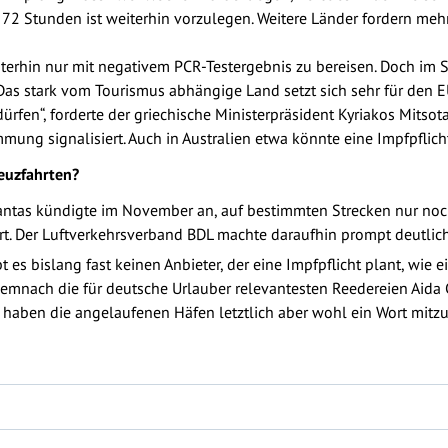
s 72 Stunden ist weiterhin vorzulegen. Weitere Länder fordern meh
iterhin nur mit negativem PCR-Testergebnis zu bereisen. Doch im 
as stark vom Tourismus abhängige Land setzt sich sehr für den EU
dürfen“, forderte der griechische Ministerpräsident Kyriakos Mitsot
ung signalisiert. Auch in Australien etwa könnte eine Impfpflic
euzfahrten?
 Qantas kündigte im November an, auf bestimmten Strecken nur n
tiert. Der Luftverkehrsverband BDL machte daraufhin prompt deutlich
 es bislang fast keinen Anbieter, der eine Impfpflicht plant, wie e
d demnach die für deutsche Urlauber relevantesten Reedereien Aida 
r haben die angelaufenen Häfen letztlich aber wohl ein Wort mitz