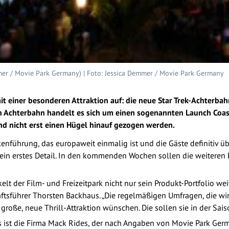
er / Movie Park Germany) | Foto: Jessica Demmer / Movie Park Germany
 einer besonderen Attraktion auf: die neue Star Trek-Achterbahn
n Achterbahn handelt es sich um einen sogenannten Launch Coast
nd nicht erst einen Hügel hinauf gezogen werden.
enführung, das europaweit einmalig ist und die Gäste definitiv üb
ein erstes Detail. In den kommenden Wochen sollen die weiteren B
t der Film- und Freizeitpark nicht nur sein Produkt-Portfolio wei
ftsführer Thorsten Backhaus. „Die regelmäßigen Umfragen, die wi
e große, neue Thrill-Attraktion wünschen. Die sollen sie in der S
s ist die Firma Mack Rides, der nach Angaben von Movie Park Ger