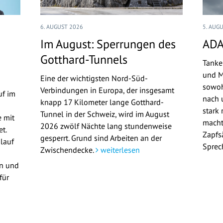
6. AUGUST 2026
5. AUG
Im August: Sperrungen des
ADA
Gotthard-Tunnels
Tanke
und M
Eine der wichtigsten Nord-Süd-
sowoh
Verbindungen in Europa, der insgesamt
uf im
nach u
knapp 17 Kilometer lange Gotthard-
stark 
Tunnel in der Schweiz, wird im August
 mit
macht
2026 zwölf Nächte lang stundenweise
t.
Zapfs
gesperrt. Grund sind Arbeiten an der
lauf
Sprec
Zwischendecke.
weiterlesen
en und
für