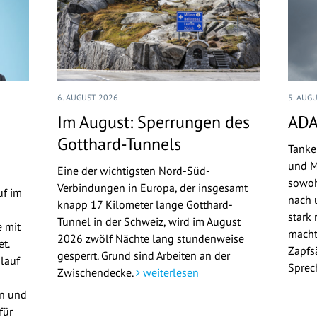
6. AUGUST 2026
5. AUG
Im August: Sperrungen des
ADA
Gotthard-Tunnels
Tanke
und M
Eine der wichtigsten Nord-Süd-
sowoh
Verbindungen in Europa, der insgesamt
uf im
nach u
knapp 17 Kilometer lange Gotthard-
stark 
Tunnel in der Schweiz, wird im August
 mit
macht
2026 zwölf Nächte lang stundenweise
t.
Zapfs
gesperrt. Grund sind Arbeiten an der
lauf
Sprec
Zwischendecke.
weiterlesen
en und
für