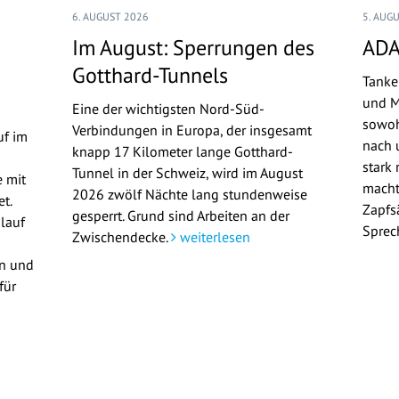
6. AUGUST 2026
5. AUG
Im August: Sperrungen des
ADA
Gotthard-Tunnels
Tanke
und M
Eine der wichtigsten Nord-Süd-
sowoh
Verbindungen in Europa, der insgesamt
uf im
nach u
knapp 17 Kilometer lange Gotthard-
stark 
Tunnel in der Schweiz, wird im August
 mit
macht
2026 zwölf Nächte lang stundenweise
t.
Zapfs
gesperrt. Grund sind Arbeiten an der
lauf
Sprec
Zwischendecke.
weiterlesen
en und
für