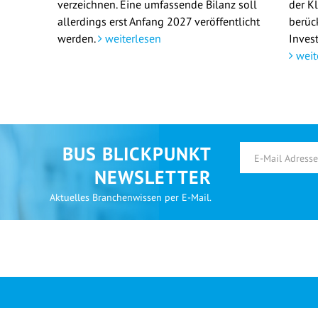
verzeichnen. Eine umfassende Bilanz soll
der K
allerdings erst Anfang 2027 veröffentlicht
berüc
werden.
weiterlesen
Invest
weit
BUS BLICKPUNKT
NEWSLETTER
Aktuelles Branchenwissen per E-Mail.