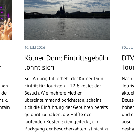
30. JULI 2026
30. JUL
Kölner Dom: Eintrittsgebühr
DTV
n
lohnt sich
Tou
-
Seit Anfang Juli erhebt der Kölner Dom
Nach 
chen
Eintritt für Touristen – 12 € kostet der
Touri
ide-
Besuch. Wie mehrere Medien
aktue
tik,
übereinstimmend berichteten, scheint
Deuts
ntain
sich die Einführung der Gebühren bereits
hohen
gelohnt zu haben: die Hälfte der
und d
laufenden Kosten seien gedeckt, ein
ausei
Rückgang der Besucherzahlen ist nicht zu
deshal