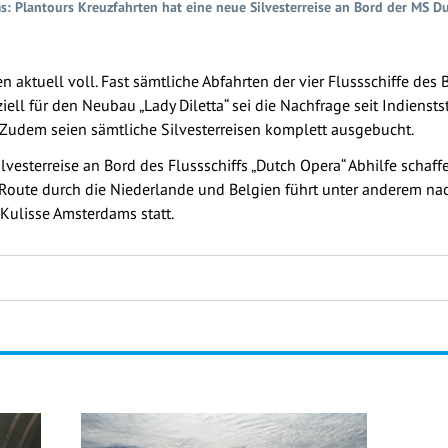
ms: Plantours Kreuzfahrten hat eine neue Silvesterreise an Bord der MS D
n aktuell voll. Fast sämtliche Abfahrten der vier Flussschiffe des 
ell für den Neubau „Lady Diletta“ sei die Nachfrage seit Indien
t. Zudem seien sämtliche Silvesterreisen komplett ausgebucht.
lvesterreise an Bord des Flussschiffs „Dutch Opera“ Abhilfe schaff
ie Route durch die Niederlande und Belgien führt unter anderem n
r Kulisse Amsterdams statt.