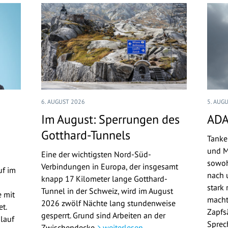
6. AUGUST 2026
5. AUG
Im August: Sperrungen des
ADA
Gotthard-Tunnels
Tanke
und M
Eine der wichtigsten Nord-Süd-
sowoh
Verbindungen in Europa, der insgesamt
uf im
nach u
knapp 17 Kilometer lange Gotthard-
stark 
Tunnel in der Schweiz, wird im August
 mit
macht
2026 zwölf Nächte lang stundenweise
t.
Zapfs
gesperrt. Grund sind Arbeiten an der
lauf
Sprec
Zwischendecke.
weiterlesen