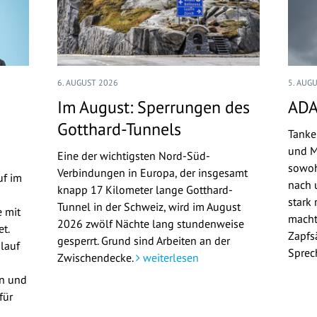
6. AUGUST 2026
5. AUG
Im August: Sperrungen des
ADA
Gotthard-Tunnels
Tanke
und M
Eine der wichtigsten Nord-Süd-
sowoh
Verbindungen in Europa, der insgesamt
uf im
nach u
knapp 17 Kilometer lange Gotthard-
stark 
Tunnel in der Schweiz, wird im August
 mit
macht
2026 zwölf Nächte lang stundenweise
t.
Zapfs
gesperrt. Grund sind Arbeiten an der
lauf
Sprec
Zwischendecke.
weiterlesen
en und
für