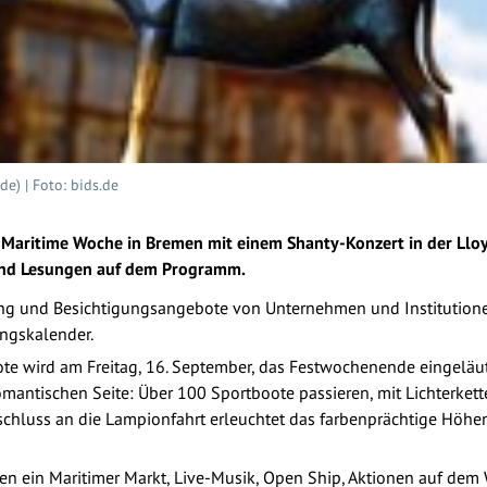
e) | Foto: bids.de
 Maritime Woche in Bremen mit einem Shanty-Konzert in der Llo
und Lesungen auf dem Programm.
ng und Besichtigungsangebote von Unternehmen und Institutionen,
ungskalender.
ote wird am Freitag, 16. September, das Festwochenende eingeläut
mantischen Seite: Über 100 Sportboote passieren, mit Lichterkette
schluss an die Lampionfahrt erleuchtet das farbenprächtige Höh
den ein Maritimer Markt, Live-Musik, Open Ship, Aktionen auf dem