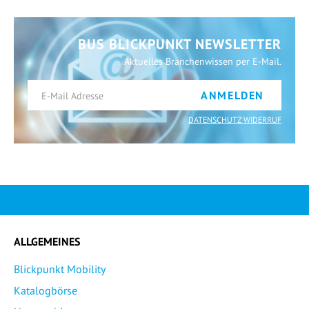
BUS BLICKPUNKT NEWSLETTER
Aktuelles Branchenwissen per E-Mail.
ANMELDEN
DATENSCHUTZ WIDERRUF
ALLGEMEINES
Blickpunkt Mobility
Katalogbörse