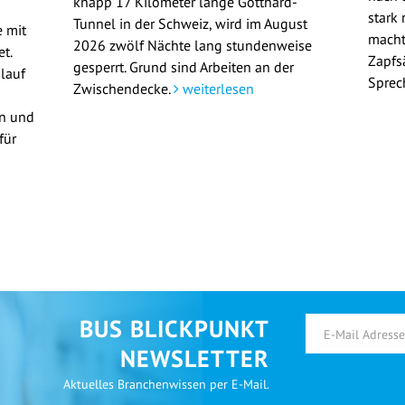
knapp 17 Kilometer lange Gotthard-
stark 
Tunnel in der Schweiz, wird im August
 mit
macht
2026 zwölf Nächte lang stundenweise
t.
Zapfs
gesperrt. Grund sind Arbeiten an der
lauf
Sprec
Zwischendecke.
weiterlesen
en und
für
BUS BLICKPUNKT
NEWSLETTER
Aktuelles Branchenwissen per E-Mail.