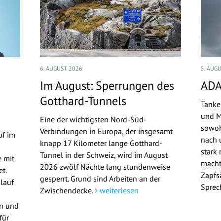
6. AUGUST 2026
5. AUG
Im August: Sperrungen des
ADA
Gotthard-Tunnels
Tanke
und M
Eine der wichtigsten Nord-Süd-
sowoh
Verbindungen in Europa, der insgesamt
uf im
nach u
knapp 17 Kilometer lange Gotthard-
stark 
Tunnel in der Schweiz, wird im August
 mit
macht
2026 zwölf Nächte lang stundenweise
t.
Zapfs
gesperrt. Grund sind Arbeiten an der
lauf
Sprec
Zwischendecke.
weiterlesen
en und
für