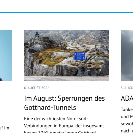
6. AUGUST 2026
5. AUG
Im August: Sperrungen des
ADA
Gotthard-Tunnels
Tanke
und M
Eine der wichtigsten Nord-Süd-
sowoh
Verbindungen in Europa, der insgesamt
uf im
nach u
knapp 17 Kilometer lange Gotthard-