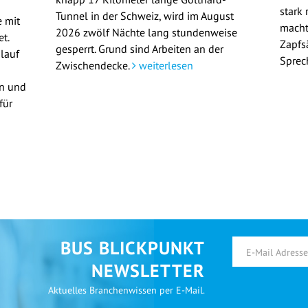
stark 
Tunnel in der Schweiz, wird im August
 mit
macht
2026 zwölf Nächte lang stundenweise
t.
Zapfs
gesperrt. Grund sind Arbeiten an der
lauf
Sprec
Zwischendecke.
weiterlesen
en und
für
BUS BLICKPUNKT
NEWSLETTER
Aktuelles Branchenwissen per E-Mail.