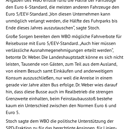
Angaben des WBO erfülle rund die Hälfte der Fahrzeuge
den Euro 6-Standard, die meisten anderen Fahrzeuge den
Euro 5/EEV-Standard. „Von diesen Unternehmen kann
unmöglich verlangt werden, die Hälfte des Fuhrparks bis
Ende dieses Jahres auszutauschen“, sagte Stoch.
Große Sorgen bereiten dem WBO mögliche Fahrverbote für
Reisebusse mit Euro 5/EEV-Standard. „Auch hier müssen
verlässliche Ausnahmegenehmigungen erteilt werden“,
betonte Dr. Weber. Die Landeshauptstadt könne es sich nicht
leisten, Tausende von Gästen, zum Teil aus dem Ausland,
von einem Besuch samt Einkäufen und anderweitigem
Konsum auszuschließen, nur weil die Anreise in einem
gerade vier Jahre alten Bus erfolge. Dr. Weber wies darauf
hin, dass diese Busse auch im Realbetrieb die strengen
Grenzwerte einhalten, beim Feinstaubausstoß bestehe
kaum ein Unterschied zwischen den Normen Euro 6 und
Euro 5.
Stoch sagte dem WBO die politische Unterstützung der
SPD-Fraktion zu für das berechtigte Ansinnen, für Linien-