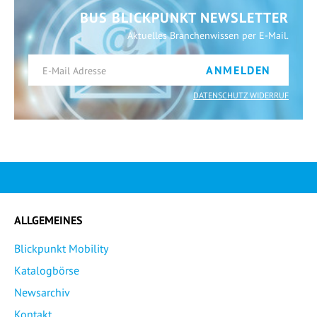
BUS BLICKPUNKT NEWSLETTER
Aktuelles Branchenwissen per E-Mail.
ANMELDEN
DATENSCHUTZ WIDERRUF
ALLGEMEINES
Blickpunkt Mobility
Katalogbörse
Newsarchiv
Kontakt