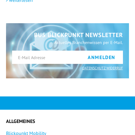
BUS BLICKPUNKT NEWSLETTER
Aktuelles Branchenwissen per E-Mail.
ANMELDEN
DATENSCHUTZ WIDERRUF
ALLGEMEINES
Blickpunkt Mobility