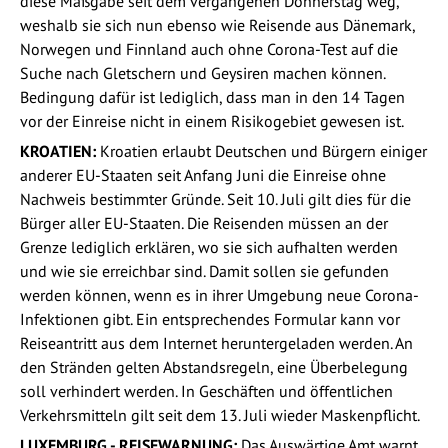
diese Maßgabe seit dem vergangenen Donnerstag weg,
weshalb sie sich nun ebenso wie Reisende aus Dänemark,
Norwegen und Finnland auch ohne Corona-Test auf die
Suche nach Gletschern und Geysiren machen können.
Bedingung dafür ist lediglich, dass man in den 14 Tagen
vor der Einreise nicht in einem Risikogebiet gewesen ist.
KROATIEN:
Kroatien erlaubt Deutschen und Bürgern einiger
anderer EU-Staaten seit Anfang Juni die Einreise ohne
Nachweis bestimmter Gründe. Seit 10. Juli gilt dies für die
Bürger aller EU-Staaten. Die Reisenden müssen an der
Grenze lediglich erklären, wo sie sich aufhalten werden
und wie sie erreichbar sind. Damit sollen sie gefunden
werden können, wenn es in ihrer Umgebung neue Corona-
Infektionen gibt. Ein entsprechendes Formular kann vor
Reiseantritt aus dem Internet heruntergeladen werden. An
den Stränden gelten Abstandsregeln, eine Überbelegung
soll verhindert werden. In Geschäften und öffentlichen
Verkehrsmitteln gilt seit dem 13. Juli wieder Maskenpflicht.
LUXEMBURG - REISEWARNUNG:
Das Auswärtige Amt warnt