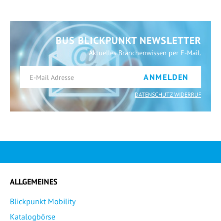
BUS BLICKPUNKT NEWSLETTER
Aktuelles Branchenwissen per E-Mail.
ANMELDEN
DATENSCHUTZ WIDERRUF
ALLGEMEINES
Blickpunkt Mobility
Katalogbörse