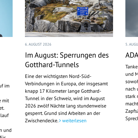
6. AUGUST 2026
5. AUG
Im August: Sperrungen des
ADA
Gotthard-Tunnels
Tanke
und M
Eine der wichtigsten Nord-Süd-
sowoh
Verbindungen in Europa, der insgesamt
uf im
nach u
knapp 17 Kilometer lange Gotthard-
stark 
Tunnel in der Schweiz, wird im August
 mit
macht
2026 zwölf Nächte lang stundenweise
t.
Zapfs
gesperrt. Grund sind Arbeiten an der
lauf
Sprec
Zwischendecke.
weiterlesen
en und
für