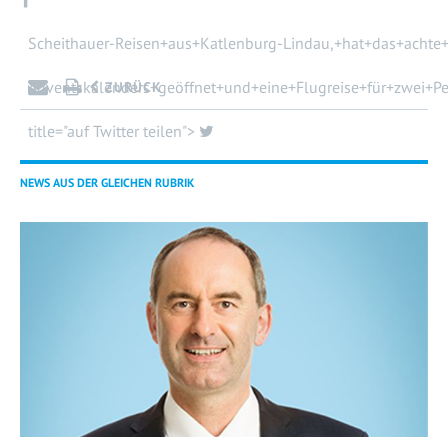
Scheithauer-Reisen+aus+Katlenburg-Lindau,+hat+das+achte
Adventskalenders+geöffnet+und+eine+Flugreise+für+zwei+P
ZURÜCK
title="auf Twitter teilen">
NEWS AUS DER GLEICHEN RUBRIK