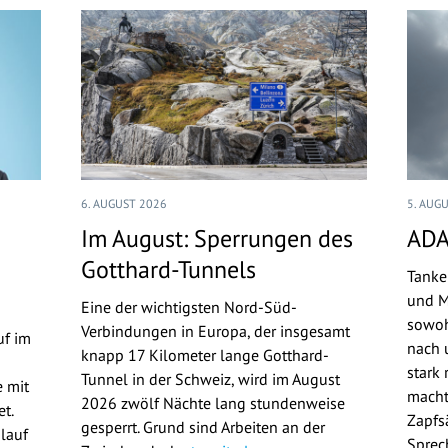
6. AUGUST 2026
5. AUG
Im August: Sperrungen des
ADA
Gotthard-Tunnels
Tanke
und M
Eine der wichtigsten Nord-Süd-
sowoh
Verbindungen in Europa, der insgesamt
uf im
nach u
knapp 17 Kilometer lange Gotthard-
stark 
Tunnel in der Schweiz, wird im August
 mit
macht
2026 zwölf Nächte lang stundenweise
t.
Zapfs
gesperrt. Grund sind Arbeiten an der
lauf
Sprec