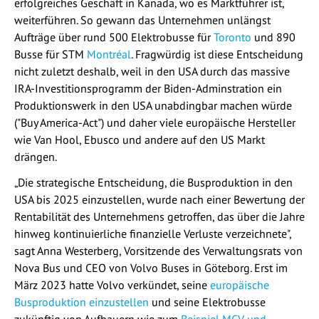
erfolgreiches Geschäft in Kanada, wo es Marktführer ist,
weiterführen. So gewann das Unternehmen unlängst
Aufträge über rund 500 Elektrobusse für
Toronto
und 890
Busse für STM
Montréal
. Fragwürdig ist diese Entscheidung
nicht zuletzt deshalb, weil in den USA durch das massive
IRA-Investitionsprogramm der Biden-Adminstration ein
Produktionswerk in den USA unabdingbar machen würde
("Buy America-Act") und daher viele europäische Hersteller
wie Van Hool, Ebusco und andere auf den US Markt
drängen.
„Die strategische Entscheidung, die Busproduktion in den
USA bis 2025 einzustellen, wurde nach einer Bewertung der
Rentabilität des Unternehmens getroffen, das über die Jahre
hinweg kontinuierliche finanzielle Verluste verzeichnete",
sagt Anna Westerberg, Vorsitzende des Verwaltungsrats von
Nova Bus und CEO von Volvo Buses in Göteborg. Erst im
März 2023 hatte Volvo verkündet, seine
europäische
Busproduktion einzustellen
und seine Elektrobusse