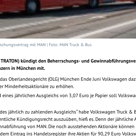
schungsvertrag mit MAN | Foto: MAN Truck & Bus
g TRATON) kündigt den Beherrschungs- und Gewinnabführungsver
nzern in München mit.
ss das Oberlandesgericht (OLG) München Ende Juni Volkswagen dazu 
r Minderheitsaktionäre zu erhöhen.
d eines jährlichen Ausgleichs von 3,07 Euro je Papier soll Volk
des jährlich zu zahlenden Ausgleichs“ habe Volkswagen Truck & 
liche Kündigungsrecht auszuüben, hieß es. Denn der jährliche A
innabführung von MAN. Die noch ausstehenden Aktionäre können
m Eintrag ins Handelsregister ihre Aktien für 90,29 Euro Volks