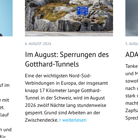
6. AUGUST 2026
5. AUG
Im August: Sperrungen des
ADA
Gotthard-Tunnels
Tanke
und M
Eine der wichtigsten Nord-Süd-
sowoh
Verbindungen in Europa, der insgesamt
uf im
nach u
knapp 17 Kilometer lange Gotthard-
stark 
Tunnel in der Schweiz, wird im August
 mit
macht
2026 zwölf Nächte lang stundenweise
t.
Zapfs
gesperrt. Grund sind Arbeiten an der
lauf
Sprec
Zwischendecke.
weiterlesen
en und
für