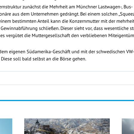
zernstruktur zunächst die Mehrheit am Münchner Lastwagen-, Bu
onäre aus dem Unternehmen gedrängt. Bei einem solchen „Squeez
 einem bestimmten Anteil kann die Konzernmutter mit der mehrhe
 Gewinnabführung schließen. Dieser sieht vor, dass wesentliche 
ies vergütet die Muttergesellschaft den verbliebenen Miteigentüm
em eigenen Südamerika-Geschäft und mit der schwedischen VW-To
Diese soll bald selbst an die Börse gehen.