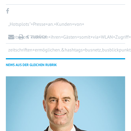
„Hotsplots"+Presse+an.+Kunden+von+
„Hotsplots"+können+ihren+Gästen+somit+via+WLAN+Zugriff+a
ZURÜCK
zeitschriften+ermöglichen.&hashtags=busnetz,busblickpunkt" t
NEWS AUS DER GLEICHEN RUBRIK