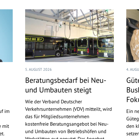
5. AUGUST 2026
4. AUG
Beratungsbedarf bei Neu-
Güt
und Umbauten steigt
Bus
Fok
Wie der Verband Deutscher
Verkehrsunternehmen (VDV) mitteilt, wird
uf im
Ein n
das für Mitgliedsunternehmen
Güteg
kostenfreie Beratungsangebot bei Neu-
 mit
den kl
und Umbauten von Betriebshöfen und
t.
setze
Werkstätten gut genutzt. Das Angebot