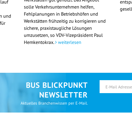
lauf
entsp
solle Verkehrsunternehmen helfen,
gesel
Fehlplanungen in Betriebshöfen und
en und
Werkstätten frühzeitig zu korrigieren und
für
sichere, praxistaugliche Lösungen
umzusetzen, so VDV-Vizepräsident Paul
Hemkentokrax.
weiterlesen
BUS BLICKPUNKT
NEWSLETTER
Aktuelles Branchenwissen per E-Mail.