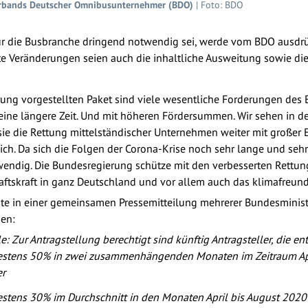
erbands Deutscher Omnibusunternehmer (BDO)
| Foto: BDO
für die Busbranche dringend notwendig sei, werde vom BDO ausdrück
te Veränderungen seien auch die inhaltliche Ausweitung sowie die
ung vorgestellten Paket sind viele wesentliche Forderungen des 
eine längere Zeit. Und mit höheren Fördersummen. Wir sehen in 
ie die Rettung mittelständischer Unternehmen weiter mit großer E
ch. Da sich die Folgen der Corona-Krise noch sehr lange und sehr
twendig. Die Bundesregierung schütze mit den verbesserten Ret
haftskraft in ganz Deutschland und vor allem auch das klimafreund
 in einer gemeinsamen Pressemitteilung mehrerer Bundesminist
en:
le: Zur Antragstellung berechtigt sind künftig Antragsteller, die e
destens 50% in zwei zusammenhängenden Monaten im
Zeitraum A
er
stens 30% im Durchschnitt in den Monaten April bis August 202