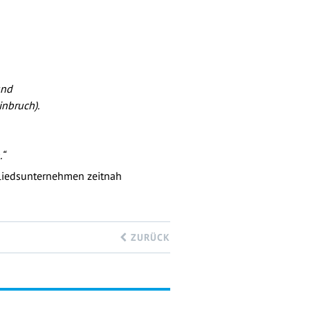
und
nbruch).
“
liedsunternehmen zeitnah
ZURÜCK