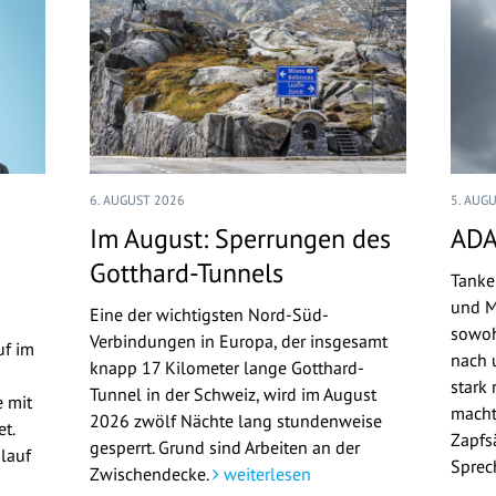
6. AUGUST 2026
5. AUG
Im August: Sperrungen des
ADA
Gotthard-Tunnels
Tanke
und M
Eine der wichtigsten Nord-Süd-
sowoh
Verbindungen in Europa, der insgesamt
uf im
nach u
knapp 17 Kilometer lange Gotthard-
stark 
Tunnel in der Schweiz, wird im August
 mit
macht
2026 zwölf Nächte lang stundenweise
t.
Zapfs
gesperrt. Grund sind Arbeiten an der
lauf
Sprec
Zwischendecke.
weiterlesen