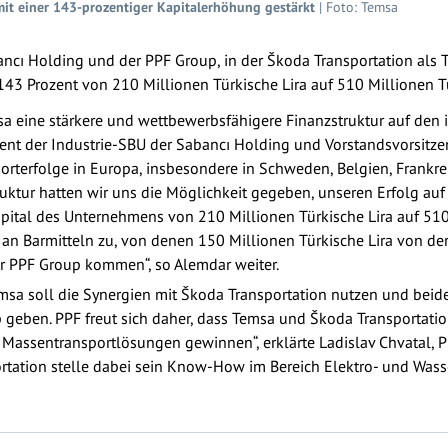
mit einer 143-prozentiger Kapitalerhöhung gestärkt
| Foto: Temsa
cı Holding und der PPF Group, in der Škoda Transportation als T
3 Prozent von 210 Millionen Türkische Lira auf 510 Millionen Tü
sa eine stärkere und wettbewerbsfähigere Finanzstruktur auf den
ident der Industrie-SBU der Sabancı Holding und Vorstandsvorsitze
erfolge in Europa, insbesondere in Schweden, Belgien, Frankrei
ruktur hatten wir uns die Möglichkeit gegeben, unseren Erfolg au
apital des Unternehmens von 210 Millionen Türkische Lira auf 510
a an Barmitteln zu, von denen 150 Millionen Türkische Lira von d
er PPF Group kommen“, so Alemdar weiter.
Temsa soll die Synergien mit Škoda Transportation nutzen und bei
b geben. PPF freut sich daher, dass Temsa und Škoda Transportati
ssentransportlösungen gewinnen“, erklärte Ladislav Chvatal, PP
ortation stelle dabei sein Know-How im Bereich Elektro- und Wass