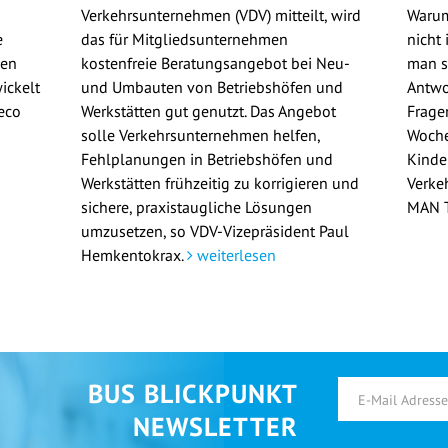
Verkehrsunternehmen (VDV) mitteilt, wird
Warum
e
das für Mitgliedsunternehmen
nicht
gen
kostenfreie Beratungsangebot bei Neu-
man si
ickelt
und Umbauten von Betriebshöfen und
Antwo
eco
Werkstätten gut genutzt. Das Angebot
Frage
solle Verkehrsunternehmen helfen,
Woche
Fehlplanungen in Betriebshöfen und
Kinde
Werkstätten frühzeitig zu korrigieren und
Verke
sichere, praxistaugliche Lösungen
MAN T
umzusetzen, so VDV-Vizepräsident Paul
Hemkentokrax.
weiterlesen
BUS BLICKPUNKT
NEWSLETTER