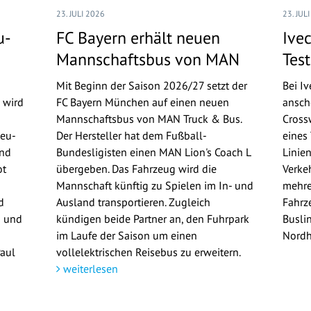
23. JULI 2026
23. JUL
u-
FC Bayern erhält neuen
Ive
Mannschaftsbus von MAN
Tes
Mit Beginn der Saison 2026/27 setzt der
Bei I
 wird
FC Bayern München auf einen neuen
ansch
Mannschaftsbus von MAN Truck & Bus.
Cross
Neu-
Der Hersteller hat dem Fußball-
eines
und
Bundesligisten einen MAN Lion's Coach L
Linie
ot
übergeben. Das Fahrzeug wird die
Verke
Mannschaft künftig zu Spielen im In- und
mehre
d
Ausland transportieren. Zugleich
Fahrze
n und
kündigen beide Partner an, den Fuhrpark
Busli
im Laufe der Saison um einen
Nordh
Paul
vollelektrischen Reisebus zu erweitern.
weiterlesen