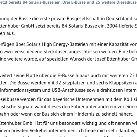
etzt bereits 84 Solaris-Busse ein. Drei E-Busse und 25 weitere Dieselb
ung der Busse die erste private Busgesellschaft in Deutschland sei
ttenhuber GmbH setzt bereits 84 Solaris-Busse ein, 2004 lieferte 
en aus.
verfügen über Solaris High Energy-Batterien mit einer Kapazität v
n zwei verschiedene Steckdosen angeschlossen werden. Eine befi
ine weitere wurde, auf speziellen Wunsch der Josef Ettenhuber Gm
itert seine Flotte über die E-Busse hinaus auch mit weiteren 25 
len. Die Busse werden mit 32 Sitzplätzen und sechs Klappsitzen 
stinformationssystem und USB-Anschlüsse sowie drahtlosen Inter
ieselbusse werden für das bayerische Unternehmen mit dem Kolli
kustische Signale warnt dieses den Fahrer unter anderem vor ein
bahn oder wenn der Bus sich einem Hindernis zu schnell nähert.
ttenhuber GmbH ist für uns besonders wichtig und oft nennen wir 
inem privaten Verkehrsunternehmen. Ich freue mich sehr darüber, 