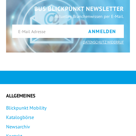
BUS BLICKPUNKT NEWSLETTER
Aktuelles Branchenwissen per E-Mail.
ANMELDEN
DATENSCHUTZ WIDERRUF
ALLGEMEINES
Blickpunkt Mobility
Katalogbörse
Newsarchiv
Kontakt