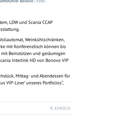
chäftsführer Bonovo
| Foto:
ystem, LDW und Scania CCAP
sstattung.
e-Vollautomat, Weinkühlschränken,
cke mit Konferenztisch können bis
ze mit Beinstützen und geräumigen
cania Interlink HD von Bonovo VIP
hstück, Mittag- und Abendessen für
s VIP-Liner‘ unseres Portfolios“,
ZURÜCK