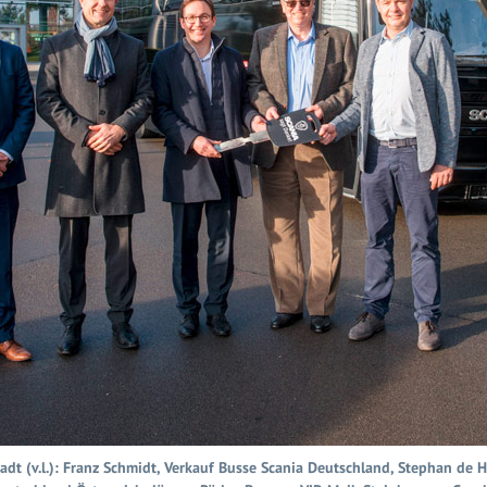
dt (v.l.): Franz Schmidt, Verkauf Busse Scania Deutschland, Stephan de Ha