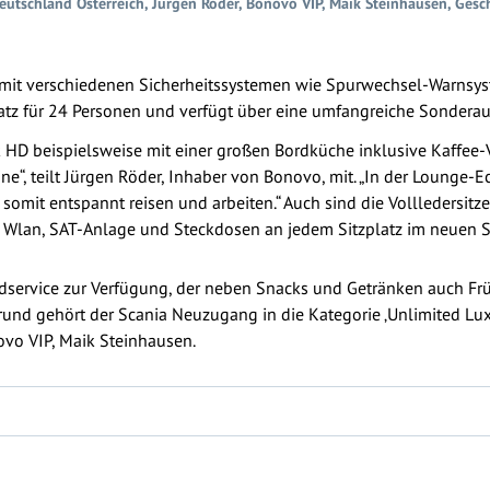
Deutschland Österreich, Jürgen Röder, Bonovo VIP, Maik Steinhausen, Ges
st mit verschiedenen Sicherheitssystemen wie Spurwechsel-Warns
latz für 24 Personen und verfügt über eine umfangreiche Sonderau
ink HD beispielsweise mit einer großen Bordküche inklusive Kaffe
e“, teilt Jürgen Röder, Inhaber von Bonovo, mit. „In der Lounge-E
somit entspannt reisen und arbeiten.“ Auch sind die Vollledersit
 Wlan, SAT-Anlage und Steckdosen an jedem Sitzplatz im neuen S
dservice zur Verfügung, der neben Snacks und Getränken auch Frü
rund gehört der Scania Neuzugang in die Kategorie ‚Unlimited Luxu
ovo VIP, Maik Steinhausen.