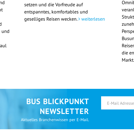
und
Omni
setzen und die Vorfreude auf
ot
veran
entspanntes, komfortables und
Struk
geselliges Reisen wecken.
weiterlesen
d
zuneh
n und
Persp
Busun
Paul
Reisen
die e
Markt
BUS BLICKPUNKT
NEWSLETTER
Aktuelles Branchenwissen per E-Mail.