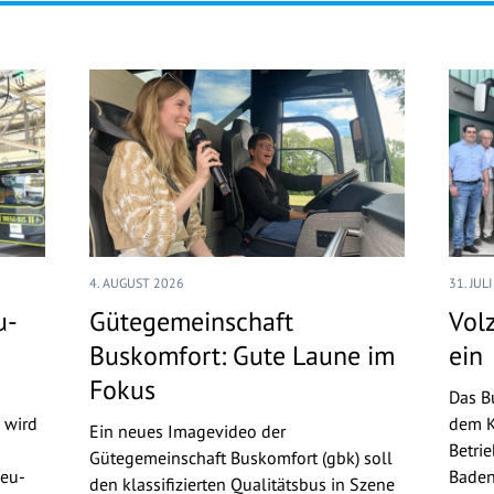
4. AUGUST 2026
31. JUL
u-
Gütegemeinschaft
Volz
Buskomfort: Gute Laune im
ein
Fokus
Das B
 wird
dem K
Ein neues Imagevideo der
Betri
Gütegemeinschaft Buskomfort (gbk) soll
Neu-
Baden
den klassifizierten Qualitätsbus in Szene