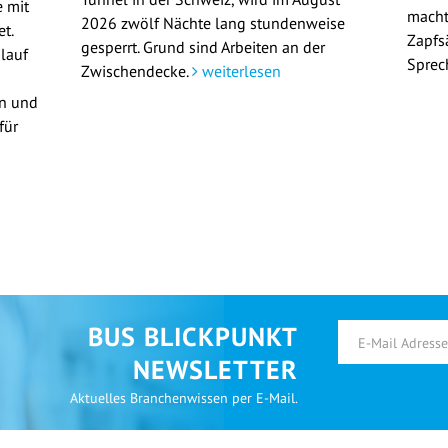
 mit
macht
2026 zwölf Nächte lang stundenweise
t.
Zapfs
gesperrt. Grund sind Arbeiten an der
lauf
Sprec
Zwischendecke.
weiterlesen
en und
für
BUS BLICKPUNKT
NEWSLETTER
Aktuelles Branchenwissen per E-Mail.