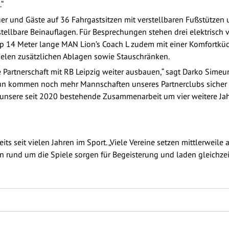
“
euer und Gäste auf 36 Fahrgastsitzen mit verstellbaren Fußstütz
tellbare Beinauflagen. Für Besprechungen stehen drei elektrisch ve
app 14 Meter lange MAN Lion’s Coach L zudem mit einer Komfortküc
elen zusätzlichen Ablagen sowie Stauschränken.
e Partnerschaft mit RB Leipzig weiter ausbauen,“ sagt Darko Simeun
n kommen noch mehr Mannschaften unseres Partnerclubs sicher u
 unsere seit 2020 bestehende Zusammenarbeit um vier weitere Jahr
its seit vielen Jahren im Sport. „Viele Vereine setzen mittlerwei
äten rund um die Spiele sorgen für Begeisterung und laden gleichze