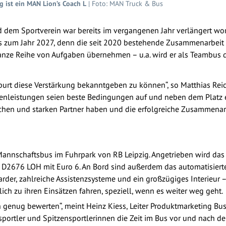
 ist ein MAN Lion’s Coach L
| Foto: MAN Truck & Bus
 dem Sportverein war bereits im vergangenen Jahr verlängert word
 zum Jahr 2027, denn die seit 2020 bestehende Zusammenarbeit 
anze Reihe von Aufgaben übernehmen – u.a. wird er als Teambus
purt diese Verstärkung bekanntgeben zu können“, so Matthias Reic
tzenleistungen seien beste Bedingungen auf und neben dem Platz eno
ichen und starken Partner haben und die erfolgreiche Zusammenarb
-Mannschaftsbus im Fuhrpark von RB Leipzig. Angetrieben wird da
r D2676 LOH mit Euro 6. An Bord sind außerdem das automatisier
arder, zahlreiche Assistenzsysteme und ein großzügiges Interieur –
ich zu ihren Einsätzen fahren, speziell, wenn es weiter weg geht.
 genug bewerten“, meint Heinz Kiess, Leiter Produktmarketing Bus
portler und Spitzensportlerinnen die Zeit im Bus vor und nach d