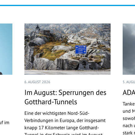
6. AUGUST 2026
5. AUG
Im August: Sperrungen des
ADA
Gotthard-Tunnels
Tanke
und M
Eine der wichtigsten Nord-Süd-
sowoh
Verbindungen in Europa, der insgesamt
uf im
nach u
knapp 17 Kilometer lange Gotthard-
stark 
Tunnel in der Schweiz, wird im August