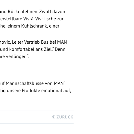
en und Rückenlehnen. Zwölf davon
rstellbare Vis-à-Vis-Tische zur
he, einem Kühlschrank, einer
ovic, Leiter Vertrieb Bus bei MAN
nd komfortabel ans Ziel.“ Denn
e verlängert“.
le auf Mannschaftsbusse von MAN“
itig unsere Produkte emotional auf,
ZURÜCK