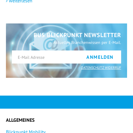
weiterlesen
BUS BLICKPUNKT NEWSLETTER
Aktuelles Branchenwissen per E-Mail.
ANMELDEN
DATENSCHUTZ WIDERRUF
ALLGEMEINES
Blickpunkt Mobility