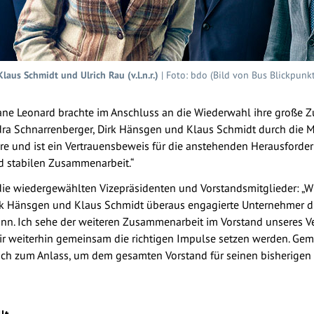
aus Schmidt und Ulrich Rau (v.l.n.r.)
| Foto: bdo (Bild von Bus Blickpunkt
ane Leonard brachte im Anschluss an die Wiederwahl ihre große Z
ndra Schnarrenberger, Dirk Hänsgen und Klaus Schmidt durch die 
hre und ist ein Vertrauensbeweis für die anstehenden Herausforder
d stabilen Zusammenarbeit.“
e wiedergewählten Vizepräsidenten und Vorstandsmitglieder: „Wir 
irk Hänsgen und Klaus Schmidt überaus engagierte Unternehmer di
kann. Ich sehe der weiteren Zusammenarbeit im Vorstand unseres V
wir weiterhin gemeinsam die richtigen Impulse setzen werden. Gem
h zum Anlass, um dem gesamten Vorstand für seinen bisherigen e