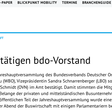
E-PAPER
BLICKPUNKT MOBILITY
TERMINE
BRANCHENGUIDE
AFT
stätigen bdo-Vorstand
ahreshauptversammlung des Bundesverbands Deutscher Om
u (WBO), Vizepräsidentin Sandra Schnarrenberger (LBO) so
chmidt (OVN) im Amt bestätigt. Damit stimmten die Mitgli
 Belange der privaten und mittelständischen Busunterneh
m öffentlichen Teil der Jahreshauptversammlung wurde ei
er Abend der Buswirtschaft mit einigen Parlamentariern 