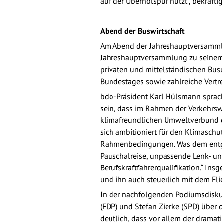
auf der Überholspur nutzt“, bekräfti
Abend der Buswirtschaft
Am Abend der Jahreshauptversamml
Jahreshauptversammlung zu seinem t
privaten und mittelständischen Bu
Bundestages sowie zahlreiche Vertr
bdo-Präsident Karl Hülsmann sprach s
sein, dass im Rahmen der Verkehrsw
klimafreundlichen Umweltverbund ge
sich ambitioniert für den Klimaschu
Rahmenbedingungen. Was dem entgege
Pauschalreise, unpassende Lenk- u
Berufskraftfahrerqualifikation.“ Ins
und ihn auch steuerlich mit dem Fli
In der nachfolgenden Podiumsdiskus
(FDP) und Stefan Zierke (SPD) über 
deutlich, dass vor allem der drama