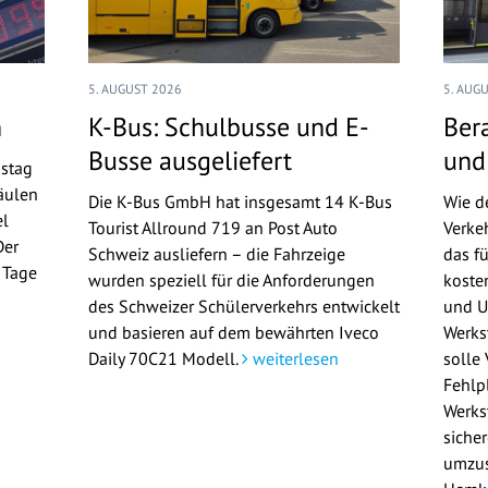
5. AUGUST 2026
5. AUG
n
K-Bus: Schulbusse und E-
Ber
Busse ausgeliefert
und
nstag
äulen
Die K-Bus GmbH hat insgesamt 14 K-Bus
Wie d
el
Tourist Allround 719 an Post Auto
Verke
Der
Schweiz ausliefern – die Fahrzeige
das f
n Tage
wurden speziell für die Anforderungen
koste
n
des Schweizer Schülerverkehrs entwickelt
und U
und basieren auf dem bewährten Iveco
Werks
Daily 70C21 Modell.
weiterlesen
solle
Fehlp
Werkst
siche
umzus