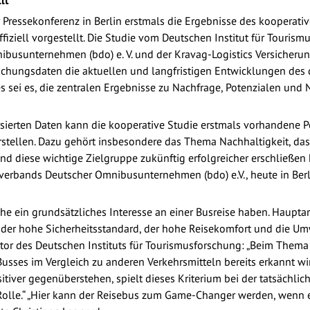
lt
essekonferenz in Berlin erstmals die Ergebnisse des kooperativ
fiziell vorgestellt. Die Studie vom Deutschen Institut für Touri
sunternehmen (bdo) e. V. und der Kravag-Logistics Versicherun
hungsdaten die aktuellen und langfristigen Entwicklungen des d
 sei es, die zentralen Ergebnisse zu Nachfrage, Potenzialen und 
sierten Daten kann die kooperative Studie erstmals vorhandene Po
rstellen. Dazu gehört insbesondere das Thema Nachhaltigkeit, das
nd diese wichtige Zielgruppe zukünftig erfolgreicher erschließen 
erbands Deutscher Omnibusunternehmen (bdo) e.V., heute in Berlin
che ein grundsätzliches Interesse an einer Busreise haben. Haupta
, der hohe Sicherheitsstandard, der hohe Reisekomfort und die Umw
ektor des Deutschen Instituts für Tourismusforschung: „Beim Thema 
Busses im Vergleich zu anderen Verkehrsmitteln bereits erkannt w
tiver gegenüberstehen, spielt dieses Kriterium bei der tatsächli
Rolle.“ „Hier kann der Reisebus zum Game-Changer werden, wenn e