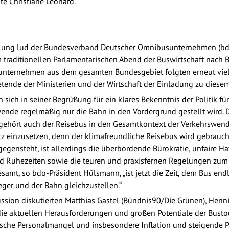
gte Christiane Leonard.
ung lud der Bundesverband Deutscher Omnibusunternehmen (bdo)
raditionellen Parlamentarischen Abend der Buswirtschaft nach Be
sunternehmen aus dem gesamten Bundesgebiet folgten erneut vie
etende der Ministerien und der Wirtschaft der Einladung zu diese
ich in seiner Begrüßung für ein klares Bekenntnis der Politik für
ende regelmäßig nur die Bahn in den Vordergrund gestellt wird.
hört auch der Reisebus in den Gesamtkontext der Verkehrswende. 
tz einzusetzen, denn der klimafreundliche Reisebus wird gebrauch
nsteht, ist allerdings die überbordende Bürokratie, unfaire Ha
nd Ruhezeiten sowie die teuren und praxisfernen Regelungen zum
gesamt, so bdo-Präsident Hülsmann, „ist jetzt die Zeit, dem Bus en
eger und der Bahn gleichzustellen.“
sion diskutierten Matthias Gastel (Bündnis90/Die Grünen), Henn
die aktuellen Herausforderungen und großen Potentiale der Bustou
tische Personalmangel und insbesondere Inflation und steigende 