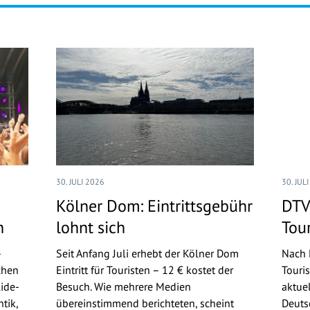
30. JULI 2026
30. JUL
Kölner Dom: Eintrittsgebühr
DTV
n
lohnt sich
Tou
-
Seit Anfang Juli erhebt der Kölner Dom
Nach 
chen
Eintritt für Touristen – 12 € kostet der
Touri
ide-
Besuch. Wie mehrere Medien
aktue
tik,
übereinstimmend berichteten, scheint
Deuts