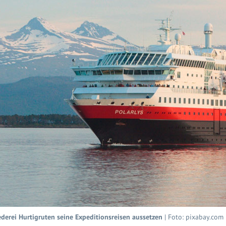
derei Hurtigruten seine Expeditionsreisen aussetzen
| Foto: pixabay.com