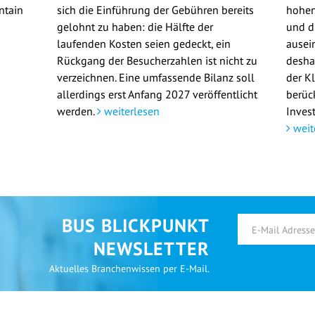
ntain
sich die Einführung der Gebühren bereits
hohen
gelohnt zu haben: die Hälfte der
und d
laufenden Kosten seien gedeckt, ein
ausei
Rückgang der Besucherzahlen ist nicht zu
deshal
verzeichnen. Eine umfassende Bilanz soll
der K
allerdings erst Anfang 2027 veröffentlicht
berüc
werden.
weiterlesen
Invest
weit
BUS BLICKPUNKT
NEWSLETTER
Aktuelles Branchenwissen per E-Mail.