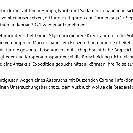
nfektionszahlen in Europa, Nord- und Südamerika habe man sich
ezember auszusetzen, erklärte Hurtigruten am Donnerstag (17. Se
Betrieb im Januar 2021 wieder aufzunehmen.
 Hurtigruten-Chef Daniel Skjeldam mehrere Kreuzfahrten in die Ant
 die vergangenen Monate habe sein Konzern hart daran gearbeitet,
ie für die gesamte Reisebranche mit sich gebracht habe. Angesic
ieder und Kooperationspartner sei die Entscheidung nicht leicht ge
 die eine Antarktis-Expedition gebucht hätten, könnten ihre Reis
tigruten wegen eines Ausbruchs mit Dutzenden Corona-Infektion
Einen Untersuchungsbericht zu dem Ausbruch wollte die Reedere