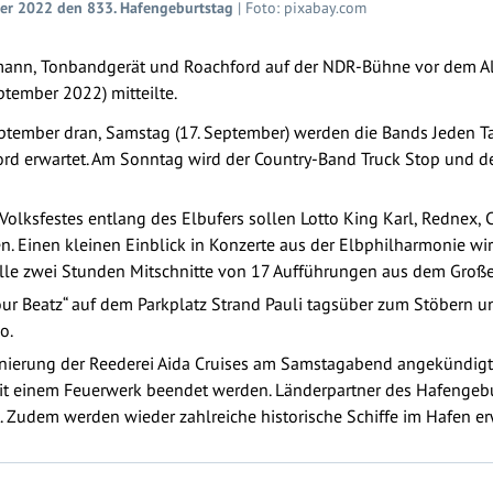
ber 2022 den 833. Hafengeburtstag
| Foto: pixabay.com
mann, Tonbandgerät und Roachford auf der NDR-Bühne vor dem Alt
ember 2022) mitteilte.
tember dran, Samstag (17. September) werden die Bands Jeden Ta
d erwartet. Am Sonntag wird der Country-Band Truck Stop und d
lksfestes entlang des Elbufers sollen Lotto King Karl, Rednex, Cap
n. Einen kleinen Einblick in Konzerte aus der Elbphilharmonie wi
n alle zwei Stunden Mitschnitte von 17 Aufführungen aus dem Groß
our Beatz“ auf dem Parkplatz Strand Pauli tagsüber zum Stöbern
o.
zenierung der Reederei Aida Cruises am Samstagabend angekündigt.
mit einem Feuerwerk beendet werden. Länderpartner des Hafengebur
t. Zudem werden wieder zahlreiche historische Schiffe im Hafen er