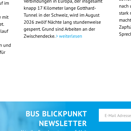
Verbindungen in Europa, der insgesamt
uf im
nach u
knapp 17 Kilometer lange Gotthard-
stark 
Tunnel in der Schweiz, wird im August
 mit
macht
2026 zwölf Nächte lang stundenweise
t.
Zapfs
gesperrt. Grund sind Arbeiten an der
lauf
Sprec
Zwischendecke.
weiterlesen
en und
für
BUS BLICKPUNKT
NEWSLETTER