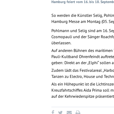
Hamburg feiert vom 16. bis 18. Septem
So werden die Künstler Selig, Pohl
Hamburg Messe am Montag (05. Sept
Pohlmann und Selig sind am 16. Sep
Cosmopauli und der Sänger Roachfor
überlassen.
Auf anderen Bühnen des maritimen Vo
Pauli-Kultband Ohrenfeindt auftrete
geben: Direkt an der „Elphi“ solle
Zudem lädt das Festivalareal „Harb
Tanzen zu Electro, House und Techn
Als ein Höhepunkt ist die Lichtins
Kreuzfahrtschiffes Aida Prima soll 
auf der Kehrwiederspitze präsentier