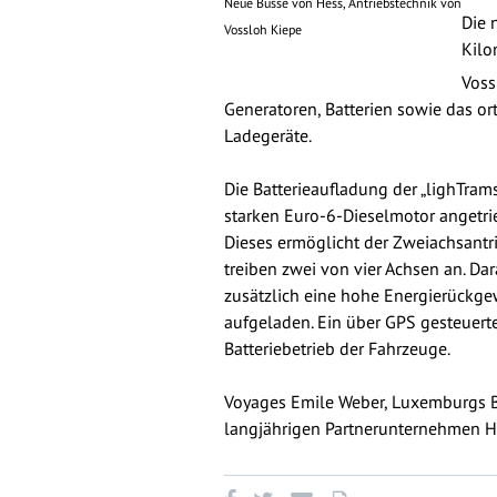
Neue Busse von Hess, Antriebstechnik von
Die 
Vossloh Kiepe
Kilo
Voss
Generatoren, Batterien sowie das o
Ladegeräte.
Die Batterieaufladung der „lighTra
starken Euro-6-Dieselmotor angetri
Dieses ermöglicht der Zweiachsantri
treiben zwei von vier Achsen an. Da
zusätzlich eine hohe Energierückge
aufgeladen. Ein über GPS gesteuert
Batteriebetrieb der Fahrzeuge.
Voyages Emile Weber, Luxemburgs Bu
langjährigen Partnerunternehmen He