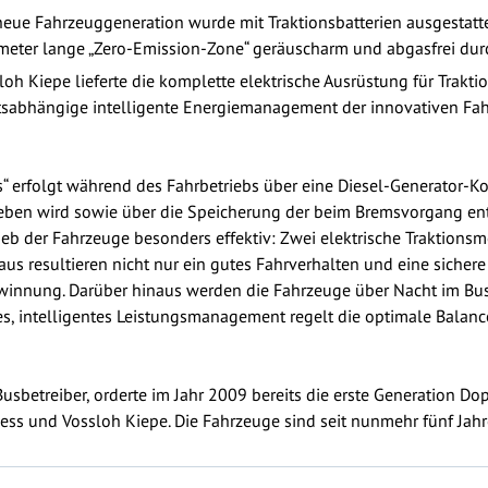
neue Fahrzeuggeneration wurde mit Traktionsbatterien ausgestatte
meter lange „Zero-Emission-Zone“ geräuscharm und abgasfrei du
loh Kiepe lieferte die komplette elektrische Ausrüstung für Trakt
rtsabhängige intelligente Energiemanagement der innovativen Fa
ms“ erfolgt während des Fahrbetriebs über eine Diesel-Generator-
eben wird sowie über die Speicherung der beim Bremsvorgang ent
eb der Fahrzeuge besonders effektiv: Zwei elektrische Traktions
raus resultieren nicht nur ein gutes Fahrverhalten und eine sicher
winnung. Darüber hinaus werden die Fahrzeuge über Nacht im Bus
es, intelligentes Leistungsmanagement regelt die optimale Balanc
sbetreiber, orderte im Jahr 2009 bereits die erste Generation D
ss und Vossloh Kiepe. Die Fahrzeuge sind seit nunmehr fünf Jahre