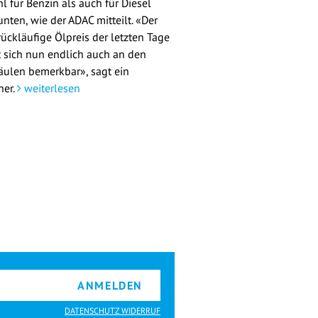
l für Benzin als auch für Diesel
nten, wie der ADAC mitteilt. «Der
rückläufige Ölpreis der letzten Tage
 sich nun endlich auch an den
äulen bemerkbar», sagt ein
her.
weiterlesen
ANMELDEN
DATENSCHUTZ WIDERRUF