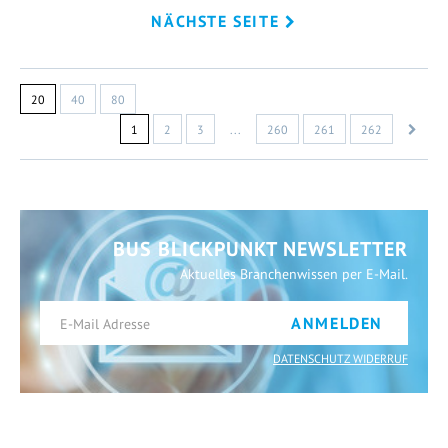
NÄCHSTE SEITE
20
40
80
1
2
3
...
260
261
262
BUS BLICKPUNKT NEWSLETTER
Aktuelles Branchenwissen per E-Mail.
ANMELDEN
DATENSCHUTZ WIDERRUF