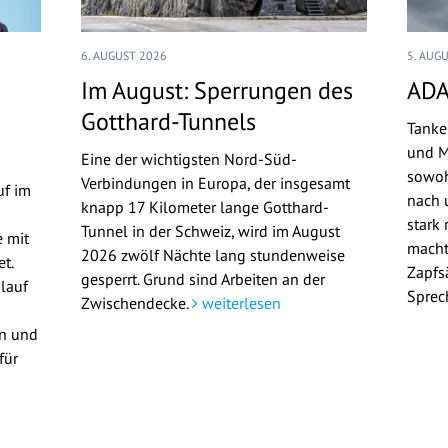
6. AUGUST 2026
5. AUG
Im August: Sperrungen des
ADA
Gotthard-Tunnels
Tanke
und M
Eine der wichtigsten Nord-Süd-
sowoh
Verbindungen in Europa, der insgesamt
uf im
nach u
knapp 17 Kilometer lange Gotthard-
stark 
Tunnel in der Schweiz, wird im August
 mit
macht
2026 zwölf Nächte lang stundenweise
t.
Zapfs
gesperrt. Grund sind Arbeiten an der
lauf
Sprec
Zwischendecke.
weiterlesen
en und
für