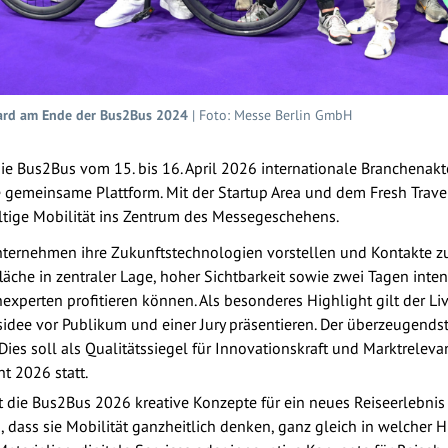
Award am Ende der Bus2Bus 2024
| Foto: Messe Berlin GmbH
die Bus2Bus vom 15. bis 16. April 2026 internationale Branchenak
 gemeinsame Plattform. Mit der Startup Area und dem Fresh Travel
tige Mobilität ins Zentrum des Messegeschehens.
nternehmen ihre Zukunftstechnologien vorstellen und Kontakte zu
läche in zentraler Lage, hoher Sichtbarkeit sowie zwei Tagen int
xperten profitieren können. Als besonderes Highlight gilt der L
sidee vor Publikum und einer Jury präsentieren. Der überzeugends
ies soll als Qualitätssiegel für Innovationskraft und Marktrelevan
t 2026 statt.
 die Bus2Bus 2026 kreative Konzepte für ein neues Reiseerlebnis 
, dass sie Mobilität ganzheitlich denken, ganz gleich in welcher H