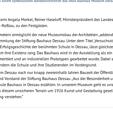
mit einem symbolischen Banddurchschnitt das neue Bauhaus Museum Dess
rin Angela Merkel, Reiner Haseloff, Ministerpräsident des Landes
-Roßlau, zu den Festgästen.
metern ermöglicht der neue Museumsbau der Architekten „addenda 
mmlung der Stiftung Bauhaus Dessau. Unter dem Titel „Versuchss
e Erfolgsgeschichte der berühmten Schule in Dessau, lässt gleichze
m ihre Existenz rang. Das Bauhaus wird in der Ausstellung als ei
imentiert und an industriellen Prototypen gearbeitet wurde. Dabei 
ndern die Schule und ihre Studierenden im Vordergrund.
m Dessau nach nur knapp zweieinhalb Jahren Bauzeit der Öffentli
 und Vorstand der Stiftung Bauhaus Dessau. „Aus der Besonderhei
Schule Bauhaus in Dessau erzählen. In unserem Museum geht es u
in diesem unsicheren Terrain um 1926 Kunst und Gestaltung gesel
ng verstehen.“