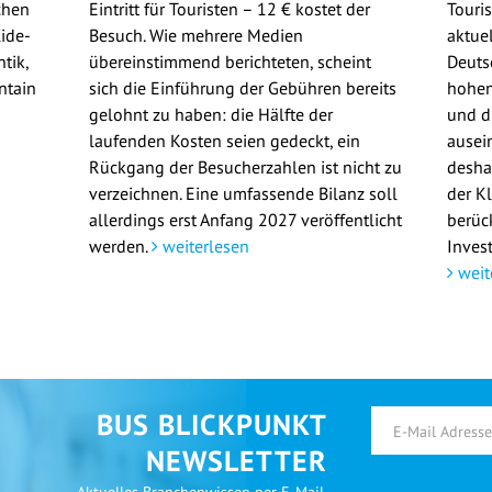
chen
Eintritt für Touristen – 12 € kostet der
Touri
ide-
Besuch. Wie mehrere Medien
aktue
tik,
übereinstimmend berichteten, scheint
Deuts
ntain
sich die Einführung der Gebühren bereits
hohen
gelohnt zu haben: die Hälfte der
und d
laufenden Kosten seien gedeckt, ein
ausei
Rückgang der Besucherzahlen ist nicht zu
deshal
verzeichnen. Eine umfassende Bilanz soll
der K
allerdings erst Anfang 2027 veröffentlicht
berüc
werden.
weiterlesen
Invest
weit
BUS BLICKPUNKT
NEWSLETTER