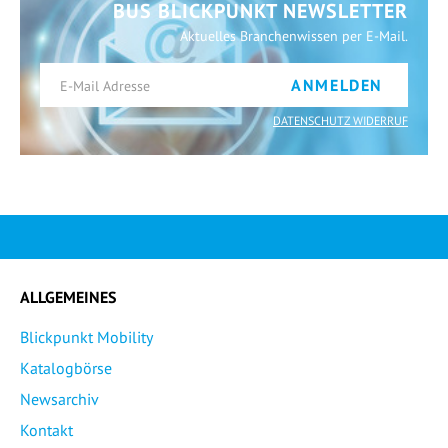
BUS BLICKPUNKT NEWSLETTER
Aktuelles Branchenwissen per E-Mail.
ANMELDEN
DATENSCHUTZ WIDERRUF
ALLGEMEINES
Blickpunkt Mobility
Katalogbörse
Newsarchiv
Kontakt