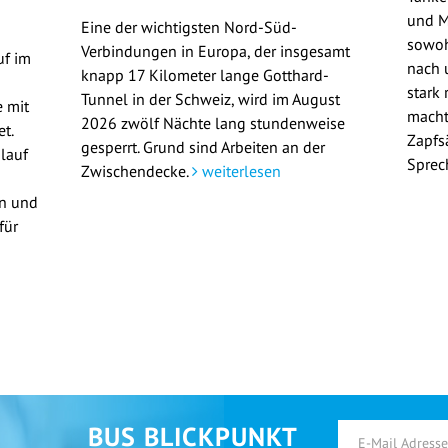
und M
Eine der wichtigsten Nord-Süd-
sowoh
Verbindungen in Europa, der insgesamt
uf im
nach u
knapp 17 Kilometer lange Gotthard-
stark 
Tunnel in der Schweiz, wird im August
 mit
macht
2026 zwölf Nächte lang stundenweise
t.
Zapfs
gesperrt. Grund sind Arbeiten an der
lauf
Sprec
Zwischendecke.
weiterlesen
en und
für
BUS BLICKPUNKT