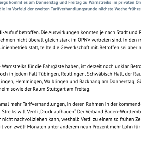
ergs kommt es am Donnerstag und Freitag zu Warnstreiks im privaten Om
die im Vorfeld der zweiten Tarifverhandlungsrunde nächste Woche frühzei
i-Aufruf betroffen. Die Auswirkungen könnten je nach Stadt und R
nehmen nicht überall gleich stark im ÖPNV vertreten sind. In den
nienbetrieb statt, teilte die Gewerkschaft mit. Betroffen sei aber 
arnstreiks für die Fahrgäste haben, ist derzeit noch unklar. Bet
doch in jedem Fall Tübingen, Reutlingen, Schwäbisch Hall, der R
öblingen, Hemmingen, Waiblingen und Backnang am Donnerstag, G
heim sowie der Raum Stuttgart am Freitag.
einmal mehr Tarifverhandlungen, in deren Rahmen in der kommend
n Streiks will Verdi „Druck aufbauen“. Der Verband Baden-Württ
r nicht nachvollziehen kann, weshalb Verdi zu einem so frühen Zei
zeit von zwölf Monaten unter anderem neun Prozent mehr Lohn fü