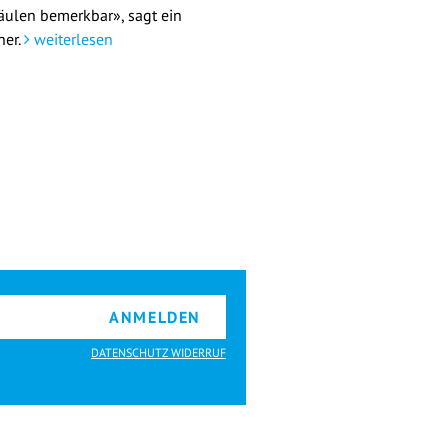
äulen bemerkbar», sagt ein
her.
weiterlesen
ANMELDEN
DATENSCHUTZ WIDERRUF