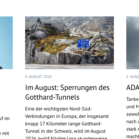
6. AUGUST 2026
5. AUG
Im August: Sperrungen des
ADA
Gotthard-Tunnels
Tanke
und M
Eine der wichtigsten Nord-Süd-
sowoh
Verbindungen in Europa, der insgesamt
uf im
nach u
knapp 17 Kilometer lange Gotthard-
stark 
Tunnel in der Schweiz, wird im August
 mit
macht
2026 zwölf Nächte lang stundenweise