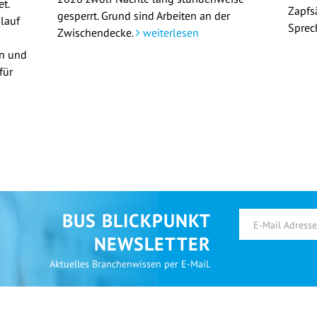
t.
Zapfs
gesperrt. Grund sind Arbeiten an der
lauf
Sprec
Zwischendecke.
weiterlesen
en und
für
BUS BLICKPUNKT
NEWSLETTER
Aktuelles Branchenwissen per E-Mail.