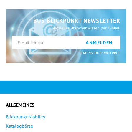
BUS BLICKPUNKT NEWSLETTER
Aktuelles Branchenwissen per E-Mail.
ANMELDEN
DATENSCHUTZ WIDERRUF
ALLGEMEINES
Blickpunkt Mobility
Katalogbörse