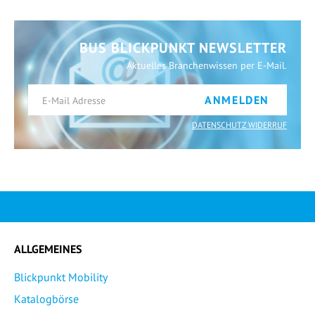
BUS BLICKPUNKT NEWSLETTER
Aktuelles Branchenwissen per E-Mail.
ANMELDEN
DATENSCHUTZ WIDERRUF
ALLGEMEINES
Blickpunkt Mobility
Katalogbörse