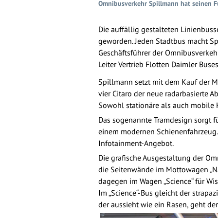
Omnibusverkehr Spillmann hat seinen Fu
Die auffällig gestalteten Linienbu
geworden. Jeden Stadtbus macht S
Geschäftsführer der Omnibusverke
Leiter Vertrieb Flotten Daimler Bus
Spillmann setzt mit dem Kauf der M
vier Citaro der neue radarbasierte A
Sowohl stationäre als auch mobile
Das sogenannte Tramdesign sorgt für
einem modernen Schienenfahrzeug. 
Infotainment-Angebot.
Die grafische Ausgestaltung der Omn
die Seitenwände im Mottowagen „Nat
dagegen im Wagen „Science“ für Wis
Im „Science“-Bus gleicht der strapa
der aussieht wie ein Rasen, geht de