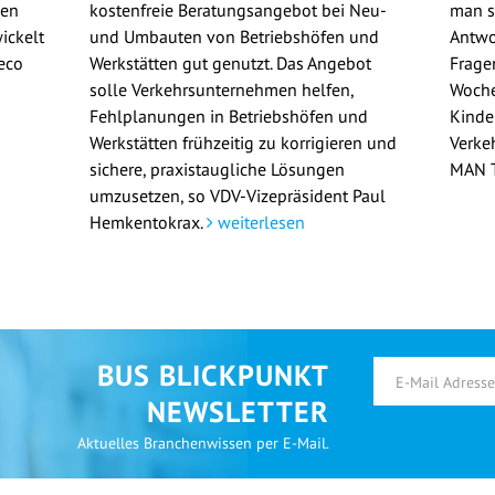
gen
kostenfreie Beratungsangebot bei Neu-
man si
ickelt
und Umbauten von Betriebshöfen und
Antwo
eco
Werkstätten gut genutzt. Das Angebot
Frage
solle Verkehrsunternehmen helfen,
Woche
Fehlplanungen in Betriebshöfen und
Kinde
Werkstätten frühzeitig zu korrigieren und
Verke
sichere, praxistaugliche Lösungen
MAN T
umzusetzen, so VDV-Vizepräsident Paul
Hemkentokrax.
weiterlesen
BUS BLICKPUNKT
NEWSLETTER
Aktuelles Branchenwissen per E-Mail.