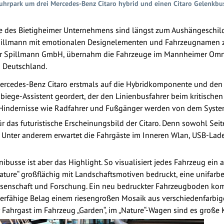
hrpark um drei Mercedes-Benz Citaro hybrid und einen Citaro Gelenkbus
sse des Bietigheimer Unternehmens sind längst zum Aushängeschi
pillmann mit emotionalen Designelementen und Fahrzeugnamen z
hr Spillmann GmbH, übernahm die Fahrzeuge im Mannheimer Omn
es Deutschland.
ercedes-Benz Citaro erstmals auf die Hybridkomponente und den S
bbiege-Assistent geordert, der den Linienbusfahrer beim kritische
 Hindernisse wie Radfahrer und Fußgänger werden von dem Syste
 das futuristische Erscheinungsbild der Citaro. Denn sowohl Seite
Unter anderem erwartet die Fahrgäste im Inneren Wlan, USB-Lad
ibusse ist aber das Highlight. So visualisiert jedes Fahrzeug ein 
ure“ großflächig mit Landschaftsmotiven bedruckt, eine unifarbe
senschaft und Forschung. Ein neu bedruckter Fahrzeugboden komm
zierfähige Belag einem riesengroßen Mosaik aus verschiedenfarbig
r Fahrgast im Fahrzeug „Garden“, im „Nature“-Wagen sind es große K