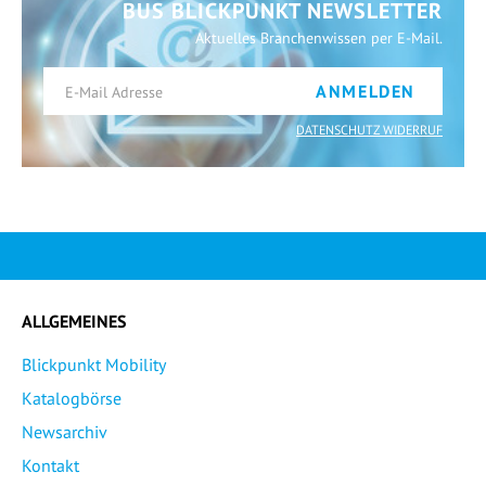
BUS BLICKPUNKT NEWSLETTER
Aktuelles Branchenwissen per E-Mail.
ANMELDEN
DATENSCHUTZ WIDERRUF
ALLGEMEINES
Blickpunkt Mobility
Katalogbörse
Newsarchiv
Kontakt