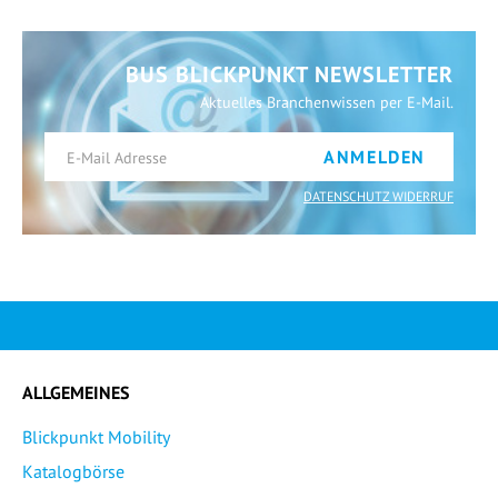
BUS BLICKPUNKT NEWSLETTER
Aktuelles Branchenwissen per E-Mail.
ANMELDEN
DATENSCHUTZ WIDERRUF
ALLGEMEINES
Blickpunkt Mobility
Katalogbörse