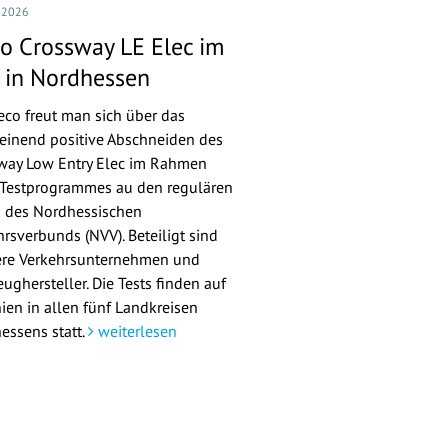
I 2026
co Crossway LE Elec im
t in Nordhessen
veco freut man sich über das
einend positive Abschneiden des
way Low Entry Elec im Rahmen
 Testprogrammes au den regulären
n des Nordhessischen
hrsverbunds (NVV). Beteiligt sind
re Verkehrsunternehmen und
ughersteller. Die Tests finden auf
nien in allen fünf Landkreisen
essens statt.
weiterlesen