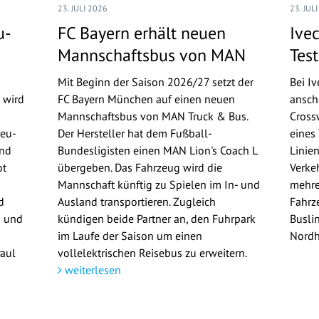
23. JULI 2026
23. JUL
u-
FC Bayern erhält neuen
Ive
Mannschaftsbus von MAN
Tes
Mit Beginn der Saison 2026/27 setzt der
Bei I
 wird
FC Bayern München auf einen neuen
ansch
Mannschaftsbus von MAN Truck & Bus.
Cross
Neu-
Der Hersteller hat dem Fußball-
eines
und
Bundesligisten einen MAN Lion's Coach L
Linie
ot
übergeben. Das Fahrzeug wird die
Verke
Mannschaft künftig zu Spielen im In- und
mehre
d
Ausland transportieren. Zugleich
Fahrze
n und
kündigen beide Partner an, den Fuhrpark
Busli
im Laufe der Saison um einen
Nordh
Paul
vollelektrischen Reisebus zu erweitern.
weiterlesen