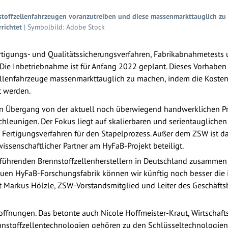
stoffzellenfahrzeugen voranzutreiben und diese massenmarkttauglich zu
richtet
| Symbolbild: Adobe Stock
ertigungs- und Qualitätssicherungsverfahren, Fabrikabnahmetest
 Die Inbetriebnahme ist für Anfang 2022 geplant. Dieses Vorhaben 
ellenfahrzeuge massenmarkttauglich zu machen, indem die Kosten 
t werden.
n Übergang von der aktuell noch überwiegend handwerklichen Pro
hleunigen. Der Fokus liegt auf skalierbaren und serientauglichen
ertigungsverfahren für den Stapelprozess. Außer dem ZSW ist das
issenschaftlicher Partner am HyFaB-Projekt beteiligt.
mit führenden Brennstoffzellenherstellern in Deutschland zusamm
neuen HyFaB-Forschungsfabrik können wir künftig noch besser die 
ärt Markus Hölzle, ZSW-Vorstandsmitglied und Leiter des Geschäft
offnungen. Das betonte auch Nicole Hoffmeister-Kraut, Wirtschaft
nnstoffzellentechnologien gehören zu den Schlüsseltechnologien