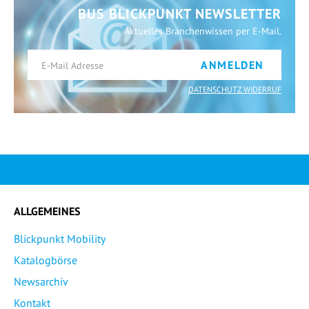
BUS BLICKPUNKT NEWSLETTER
Aktuelles Branchenwissen per E-Mail.
ANMELDEN
DATENSCHUTZ WIDERRUF
ALLGEMEINES
Blickpunkt Mobility
Katalogbörse
Newsarchiv
Kontakt